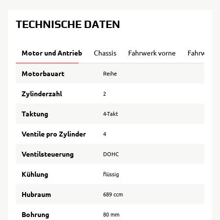
TECHNISCHE DATEN
Motor und Antrieb
Chassis
Fahrwerk vorne
Fahrwerk 
Motorbauart
Reihe
Zylinderzahl
2
Taktung
4-Takt
Ventile pro Zylinder
4
Ventilsteuerung
DOHC
Kühlung
flüssig
Hubraum
689 ccm
Bohrung
80 mm