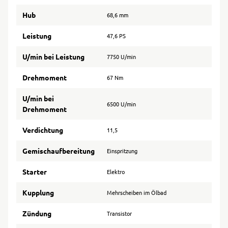
Hub
68,6 mm
Leistung
47,6 PS
U/min bei Leistung
7750 U/min
Drehmoment
67 Nm
U/min bei
6500 U/min
Drehmoment
Verdichtung
11,5
Gemischaufbereitung
Einspritzung
Starter
Elektro
Kupplung
Mehrscheiben im Ölbad
Zündung
Transistor