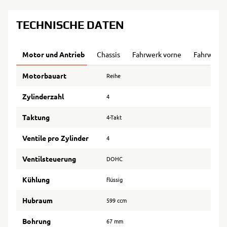
TECHNISCHE DATEN
Motor und Antrieb
Chassis
Fahrwerk vorne
Fahrwerk 
Motorbauart
Reihe
Zylinderzahl
4
Taktung
4-Takt
Ventile pro Zylinder
4
Ventilsteuerung
DOHC
Kühlung
flüssig
Hubraum
599 ccm
Bohrung
67 mm