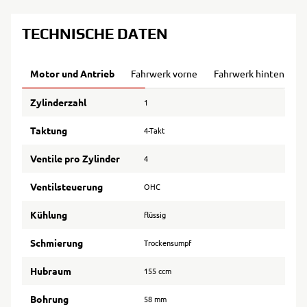
TECHNISCHE DATEN
Motor und Antrieb
Fahrwerk vorne
Fahrwerk hinten
B
Zylinderzahl
1
Taktung
4-Takt
Ventile pro Zylinder
4
Ventilsteuerung
OHC
Kühlung
flüssig
Schmierung
Trockensumpf
Hubraum
155 ccm
Bohrung
58 mm