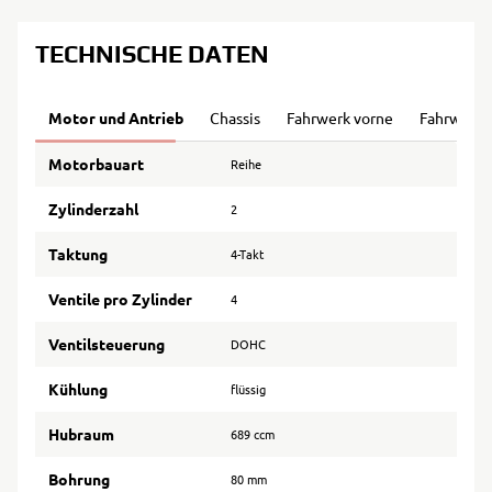
TECHNISCHE DATEN
Motor und Antrieb
Chassis
Fahrwerk vorne
Fahrwerk 
Motorbauart
Reihe
Zylinderzahl
2
Taktung
4-Takt
Ventile pro Zylinder
4
Ventilsteuerung
DOHC
Kühlung
flüssig
Hubraum
689 ccm
Bohrung
80 mm