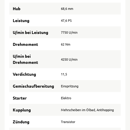
Hub
68,6 mm
Leistung
47,6 PS
U/min bei Leistung
7750 U/min
Drehmoment
62 Nm
U/min bei
4250 U/min
Drehmoment
Verdichtung
11,5
Gemischaufbereitung
Einspritzung
Starter
Elektro
Kupplung
Mehrscheiben im Ölbad, Antihopping
Zündung
Transistor