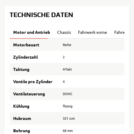
TECHNISCHE DATEN
Motor und Antrieb
Chassis
Fahrwerk vorne
Fahrwerk 
Motorbauart
Reihe
Zylinderzahl
2
Taktung
4-Takt
Ventile pro Zylinder
4
Ventilsteuerung
DOHC
Kühlung
flüssig
Hubraum
321 ccm
Bohrung
68 mm