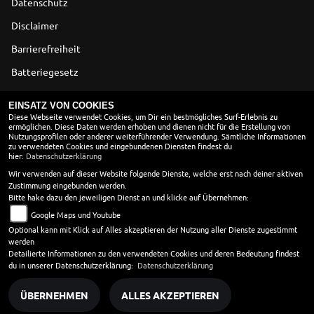
Datenschutz
Disclaimer
Barrierefreiheit
Batteriegesetz
Altölverordnung
EINSATZ VON COOKIES
Diese Webseite verwendet Cookies, um Dir ein bestmögliches Surf-Erlebnis zu
ermöglichen. Diese Daten werden erhoben und dienen nicht für die Erstellung von
ÖFFNUNGSZEITEN
Nutzungsprofilen oder anderer weiterführender Verwendung. Sämtliche Informationen
zu verwendeten Cookies und eingebundenen Diensten findest du
Montag:
08:30 - 18:00
hier:
Datenschutzerklärung
Dienstag:
08:30 - 18:00
Wir verwenden auf dieser Website folgende Dienste, welche erst nach deiner aktiven
Zustimmung eingebunden werden.
Mittwoch:
08:30 - 18:00
Bitte hake dazu den jeweiligen Dienst an und klicke auf Übernehmen:
Donnerstag:
08:30 - 18:00
Google Maps und Youtube
Freitag:
08:30 - 18:00
Optional kann mit Klick auf Alles akzeptieren der Nutzung aller Dienste zugestimmt
Samstag:
08:30 - 13:00
werden
Sonntag:
geschlossen
Detailierte Informationen zu den verwendeten Cookies und deren Bedeutung findest
du in unserer Datenschutzerklärung:
Datenschutzerklärung
ÜBERNEHMEN
ALLES AKZEPTIEREN