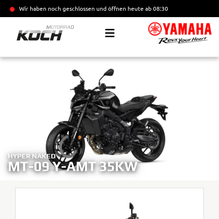
Wir haben noch geschlossen und öffnen heute
ab 08:30
HYPER NAKED
MT-09 Y-AMT 35KW