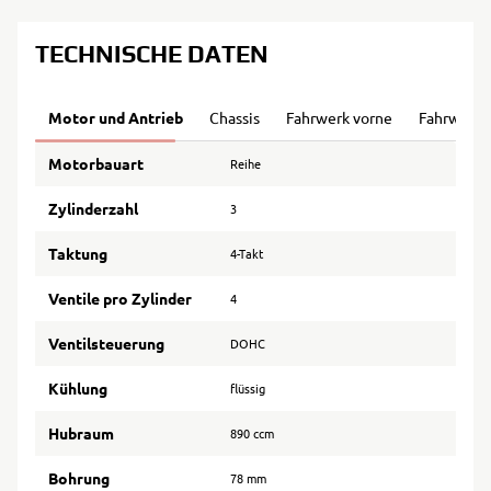
TECHNISCHE DATEN
Motor und Antrieb
Chassis
Fahrwerk vorne
Fahrwerk 
Motorbauart
Reihe
Zylinderzahl
3
Taktung
4-Takt
Ventile pro Zylinder
4
Ventilsteuerung
DOHC
Kühlung
flüssig
Hubraum
890 ccm
Bohrung
78 mm