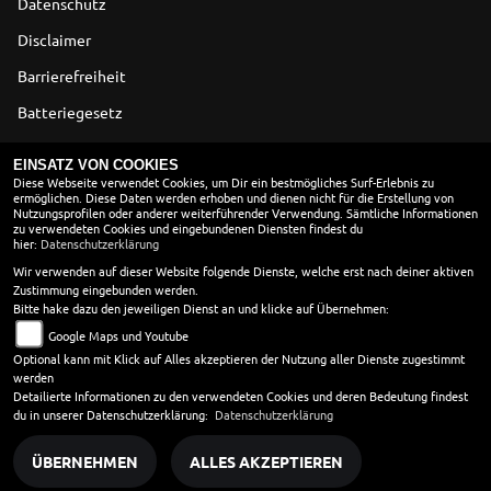
Datenschutz
Disclaimer
Barrierefreiheit
Batteriegesetz
Altölverordnung
EINSATZ VON COOKIES
Diese Webseite verwendet Cookies, um Dir ein bestmögliches Surf-Erlebnis zu
ermöglichen. Diese Daten werden erhoben und dienen nicht für die Erstellung von
ÖFFNUNGSZEITEN
Nutzungsprofilen oder anderer weiterführender Verwendung. Sämtliche Informationen
zu verwendeten Cookies und eingebundenen Diensten findest du
Montag:
08:30 - 18:00
hier:
Datenschutzerklärung
Dienstag:
08:30 - 18:00
Wir verwenden auf dieser Website folgende Dienste, welche erst nach deiner aktiven
Zustimmung eingebunden werden.
Mittwoch:
08:30 - 18:00
Bitte hake dazu den jeweiligen Dienst an und klicke auf Übernehmen:
Donnerstag:
08:30 - 18:00
Google Maps und Youtube
Freitag:
08:30 - 18:00
Optional kann mit Klick auf Alles akzeptieren der Nutzung aller Dienste zugestimmt
Samstag:
08:30 - 13:00
werden
Sonntag:
geschlossen
Detailierte Informationen zu den verwendeten Cookies und deren Bedeutung findest
du in unserer Datenschutzerklärung:
Datenschutzerklärung
ÜBERNEHMEN
ALLES AKZEPTIEREN