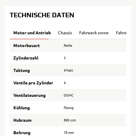
TECHNISCHE DATEN
Motor und Antrieb
Chassis
Fahrwerk vorne
Fahrwerk 
Motorbauart
Reihe
Zylinderzahl
3
Taktung
4-Takt
Ventile pro Zylinder
4
Ventilsteuerung
DOHC
Kühlung
flüssig
Hubraum
890 ccm
Bohrung
78 mm