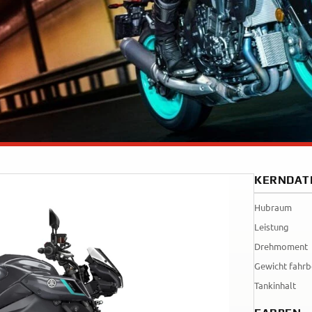
Tenere
WR12
700
World
Raid
KERNDAT
Hubraum
Leistung
Drehmoment
Gewicht fahrb
Tankinhalt