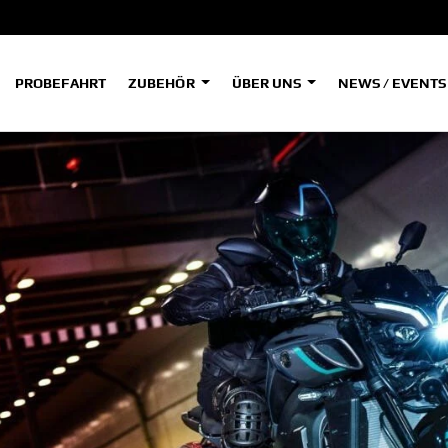
PROBEFAHRT
ZUBEHÖR
ÜBER UNS
NEWS / EVENT
ADVENTURE
A
A
HYPER NAKED
OFFROAD COMPETITION
Tenere
Tener
700
700
(Low
SPORT HERITAGE
SPORT TOURING
A2
A
SUPERSPORT
Tenere
Tener
700
700
35kW
Rally
A
A1