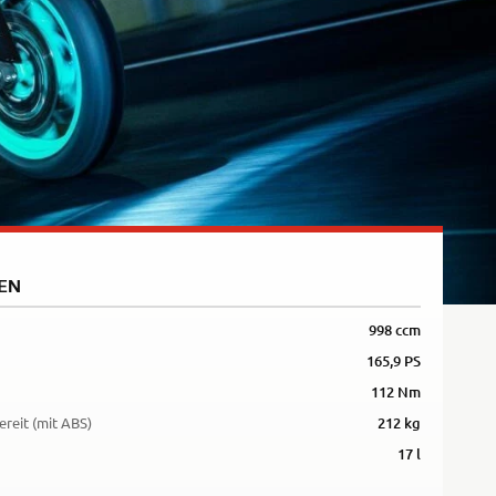
5R
EN
998 ccm
165,9 PS
112 Nm
ereit (mit ABS)
212 kg
17 l