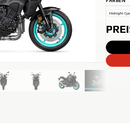
FARBEN
Midnight Cy
PRE