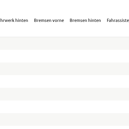
ahrwerk hinten
Bremsen vorne
Bremsen hinten
Fahrassist