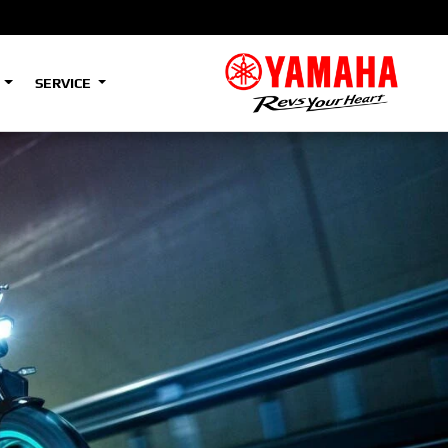
S
SERVICE
A2
e
Tenere
700
)
(Low)
35kW
A2
e
Tenere
700
Rally
35kW