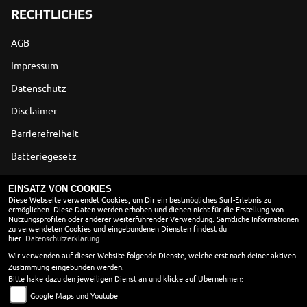
RECHTLICHES
AGB
Impressum
Datenschutz
Disclaimer
Barrierefreiheit
Batteriegesetz
Altölverordnung
EINSATZ VON COOKIES
Diese Webseite verwendet Cookies, um Dir ein bestmögliches Surf-Erlebnis zu
ermöglichen. Diese Daten werden erhoben und dienen nicht für die Erstellung von
ÖFFNUNGSZEITEN
Nutzungsprofilen oder anderer weiterführender Verwendung. Sämtliche Informationen
zu verwendeten Cookies und eingebundenen Diensten findest du
Montag:
08:30 - 18:00
hier:
Datenschutzerklärung
Dienstag:
08:30 - 18:00
Wir verwenden auf dieser Website folgende Dienste, welche erst nach deiner aktiven
Zustimmung eingebunden werden.
Mittwoch:
08:30 - 18:00
Bitte hake dazu den jeweiligen Dienst an und klicke auf Übernehmen:
Donnerstag:
08:30 - 18:00
Google Maps und Youtube
Freitag:
08:30 - 18:00