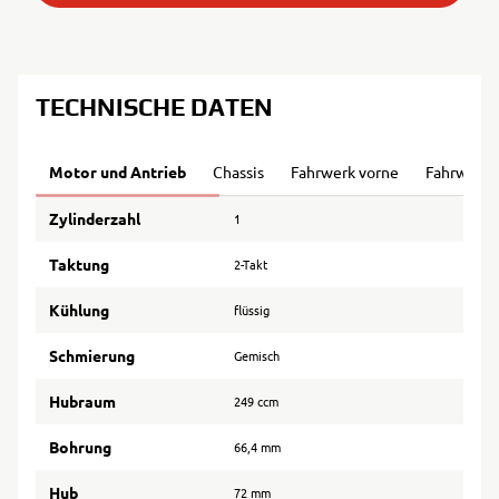
TECHNISCHE DATEN
Motor und Antrieb
Chassis
Fahrwerk vorne
Fahrwerk 
Zylinderzahl
1
Taktung
2-Takt
Kühlung
flüssig
Schmierung
Gemisch
Hubraum
249 ccm
Bohrung
66,4 mm
Hub
72 mm