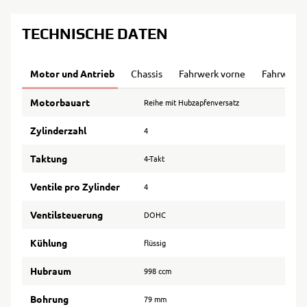
TECHNISCHE DATEN
Motor und Antrieb
Chassis
Fahrwerk vorne
Fahrwerk 
Motorbauart
Reihe mit Hubzapfenversatz
Zylinderzahl
4
Taktung
4-Takt
Ventile pro Zylinder
4
Ventilsteuerung
DOHC
Kühlung
flüssig
Hubraum
998 ccm
Bohrung
79 mm